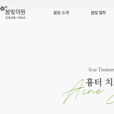
봄빛 소개
봄빛 철학
병원 소개
봄빛 시술철학
진료 환경
봄빛 시그니처 프로그
봄빛 튜브
Scar Treatm
진료시간 · 위치
흉터 