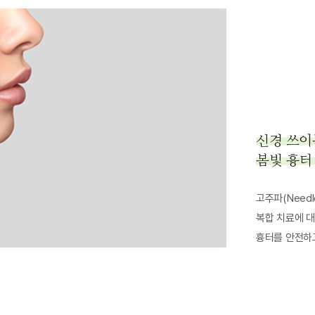
신경 쓰이
봄빛 흉터
고주파(Need
복합 치료에 대
흉터를 안전하