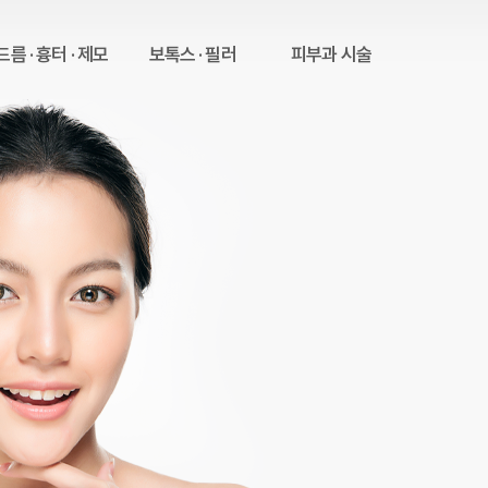
름 · 흉터 · 제모
보톡스 · 필러
피부과 시술
여드름 치료
필러
피부 질환 치료
흉터 치료
보톡스
제모