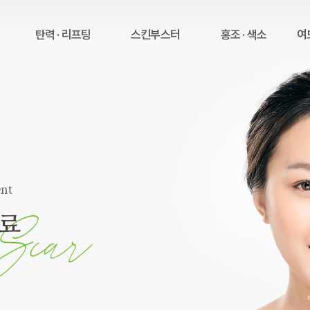
탄력 · 리프팅
스킨부스터
홍조 · 색소
여드
인모드 리프팅
리쥬란 물광
홍조 치료
램
슈링크 윤곽 리프팅
콜라쥬
색소 치료
올리지오
쥬베룩
ent
코레지 2.0
피팅
치료
리브이