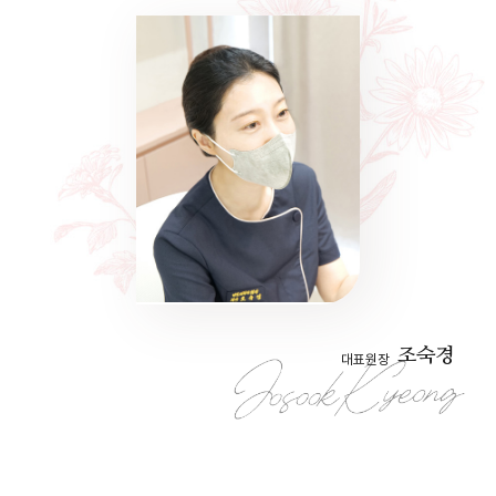
조숙경
대표원장