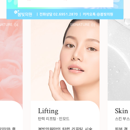
봄빛의원의 시그니처 시술
NATURE
04
SIGNATURE
01
Lifting
Skin
탄력 리프팅 · 인모드
스킨 부스
기미와 흑
봄빛의원만의 탄력 리프팅 시술
피부 결,