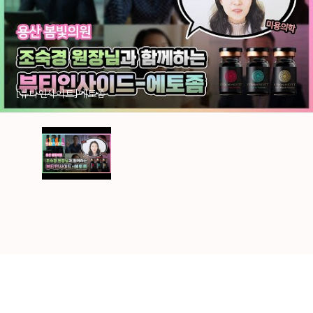
[뷰티인사이트]에토좀