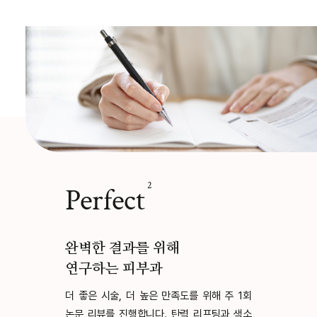
2
t
Mindf
 위해
봄처럼 따뜻한
부과
봄빛의원은 탄력 리
라 마음까지 치료합
높은 만족도를 위해 주 1회
용품, 시술 과정 중
니다. 탄력 리프팅과 색소